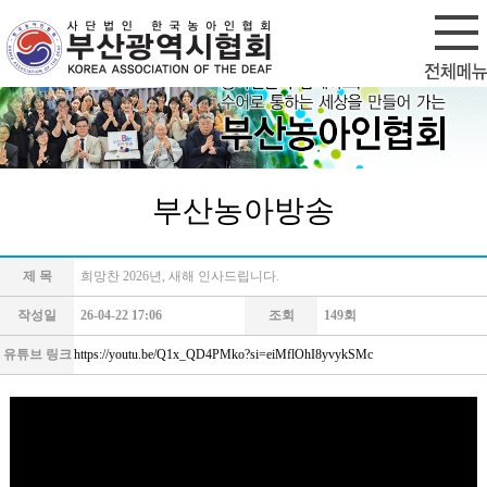
회원가입
로그인
부산농아방송
제 목
희망찬 2026년, 새해 인사드립니다.
작성일
26-04-22 17:06
조회
149회
유튜브 링크
https://youtu.be/Q1x_QD4PMko?si=eiMflOhI8yvykSMc