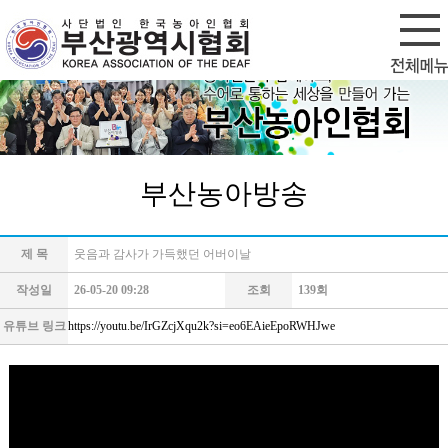
회원가입
로그인
부산농아방송
제 목
웃음과 감사가 가득했던 어버이날
작성일
26-05-20 09:28
조회
139회
유튜브 링크
https://youtu.be/IrGZcjXqu2k?si=eo6EAieEpoRWHJwe