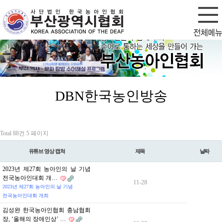
회원가입
로그인
DBN한국농인방송
Total 88건
5 페이지
유튜브 영상 캡쳐
제목
날짜
2023년 제27회 농아인의 날 기념
전국농아인대회 개…
11-28
2023년 제27회 농아인의 날 기념
전국농아인대회 개최
김성완 한국농아인협회 충남협회
장, ‘올해의 장애인상’ …