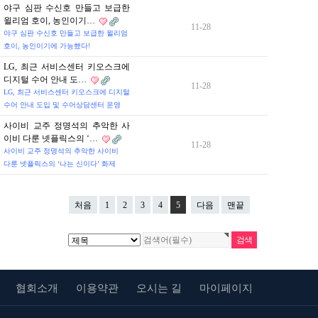
야구 심판 수신호 만들고 보급한
윌리엄 호이, 농인이기…
11-28
야구 심판 수신호 만들고 보급한 윌리엄
호이, 농인이기에 가능했다!
LG, 최근 서비스센터 키오스크에
디지털 수어 안내 도…
11-28
LG, 최근 서비스센터 키오스크에 디지털
수어 안내 도입 및 수어상담센터 운영
사이비 교주 정명석의 추악한 사
이비 다룬 넷플릭스의 ‘…
11-28
사이비 교주 정명석의 추악한 사이비
다룬 넷플릭스의 ‘나는 신이다’ 화제
처음
1
2
3
4
5
다음
맨끝
협회소개
이용약관
오시는 길
마이페이지