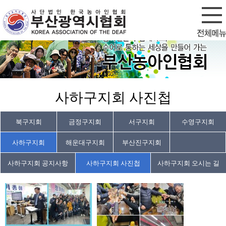
회원가입
로그인
사하구지회 사진첩
북구지회
금정구지회
서구지회
수영구지회
사하구지회
해운대구지회
부산진구지회
사하구지회 공지사항
사하구지회 사진첩
사하구지회 오시는 길