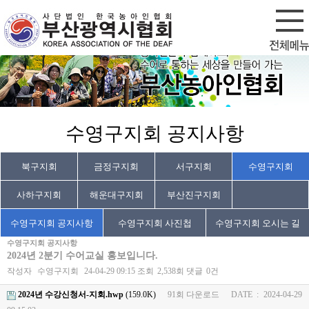
회원가입
로그인
수영구지회 공지사항
북구지회
금정구지회
서구지회
수영구지회
사하구지회
해운대구지회
부산진구지회
수영구지회 공지사항
수영구지회 사진첩
수영구지회 오시는 길
수영구지회 공지사항
2024년 2분기 수어교실 홍보입니다.
작성자
수영구지회
24-04-29 09:15
조회
2,538회
댓글
0건
2024년 수강신청서-지회.hwp
(159.0K)
91회 다운로드
DATE : 2024-04-29