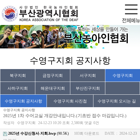
회원가입
로그인
수영구지회 공지사항
북구지회
금정구지회
서구지회
수영구지회
사하구지회
해운대구지회
부산진구지회
수영구지회 공지사항
수영구지회 사진첩
수영구지회 오시는 길
수영구지회 공지사항
2025년 1차 수어교실 개강안내입니다.(기초반 접수 마감입니다.)
작성자
수영구지회
24-12-23 10:20
조회
2,580회
댓글
0건
2025년 수강신청서-지회.hwp
(90.5K)
103회 다운로드
DATE : 2024-12-23