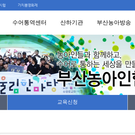
시험
가치봄영화제
수어통역센터
산하기관
부산농아방송
교육신청