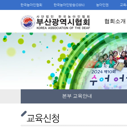
한국농아인협회
한국농아인방송(DBN)
농아인권
교육
협회소개
본부 교육안내