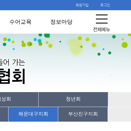
회원가입
로그인
수어교육
정보마당
여성회
청년회
해운대구지회
부산진구지회