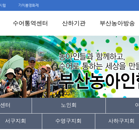
시험
가치봄영화제
수어통역센터
산하기관
부산농아방송
센터
노인회
서구지회
수영구지회
사하구지회