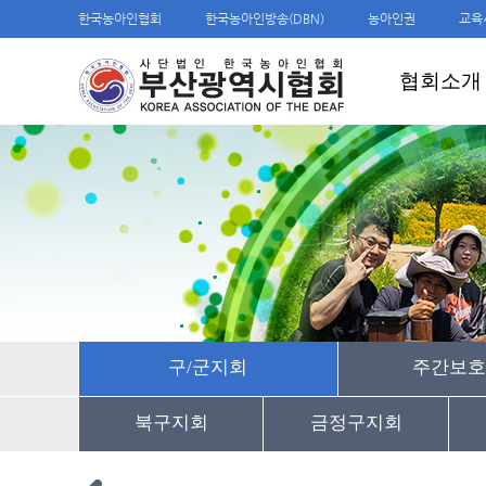
한국농아인협회
한국농아인방송(DBN)
농아인권
교육
협회소개
구/군지회
주간보호
북구지회
금정구지회