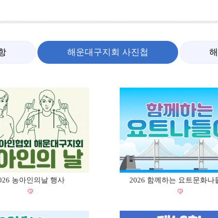
항
해운대구지회 사진첩
해
026 농아인의날 행사
2026 함께하는 요트문화나