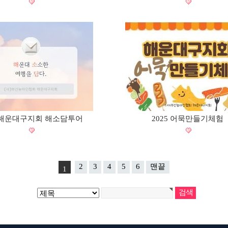
5 해운대구지회 해소담투어
2025 어묵만들기체험
2
3
4
5
6
맨끝
1