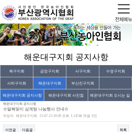
회원가입
로그인
해운대구지회 공지사항
북구지회
금정구지회
서구지회
수영구지회
사하구지회
해운대구지회
부산진구지회
해운대구지회 공지사항
해운대구지회 사진첩
해운대구지회 오시는 길
해운대구지회 공지사항
☆말복맞이 삼계탕 나눔행사 안내☆
작성자
해운대구지회
25-07-23 20:09
조회
1,145회
댓글
0건
이전글
다음글
목록